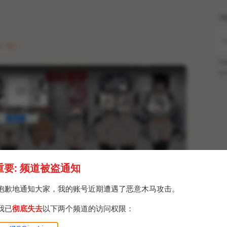
H
 · Fri
Po
Br
重要: 频道被盗通知
抱歉地通知大家，我的账号近期遭遇了恶意木马攻击。
我已
彻底失去
以下两个频道的访问权限：