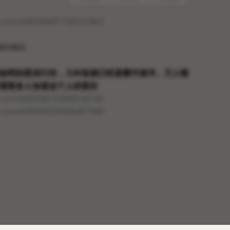
bili.com/649308491706531862
03465
贴吧的恶劣行径，几年前就已经是罄竹难书，万人唾
望更多人知道这个人的面目
bili.com/649358725668143169
bili.com/649356320486457349