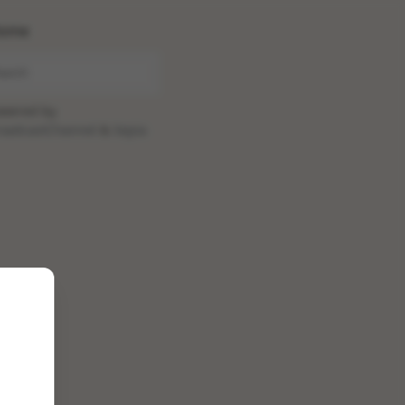
ome
wered by
oadcastChannel
&
Sepia