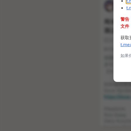
t
t
警告
文件
获取
t.me
如果