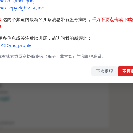
.me/ZGQincLiqun
.me/CopyRightZGQInc
：
这两个频道内最新的几条消息带有盗号病毒，
千万不要点击或下载
！
更多信息或关注后续进展，请访问我的新频道：
/ZGQinc_profile
你有线索或愿意协助我揪出骗子，非常欢迎与我取得联系。
下次提醒
不再