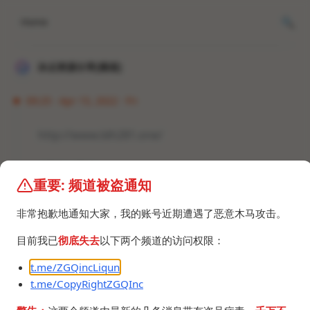
Home
冰点资源分享[频道]
09:25 · Apr 15, 2022 · Fri
http://www.ldh281.one/
#网站 #聚合
重要: 频道被盗通知
非常抱歉地通知大家，我的账号近期遭遇了恶意木马攻击。
目前我已
彻底失去
以下两个频道的访问权限：
t.me/ZGQincLiqun
©2024 ZGQ Inc.
All rights reserved
.
t.me/CopyRightZGQInc