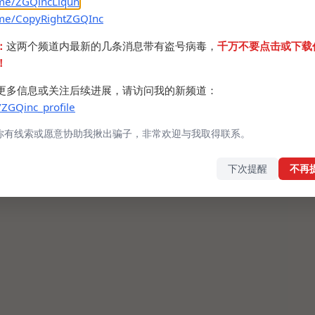
.me/ZGQincLiqun
.me/CopyRightZGQInc
：
这两个频道内最新的几条消息带有盗号病毒，
千万不要点击或下载
！
更多信息或关注后续进展，请访问我的新频道：
/ZGQinc_profile
你有线索或愿意协助我揪出骗子，非常欢迎与我取得联系。
下次提醒
不再