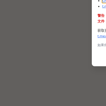
t
t
警告
文件
获取
t.me
如果