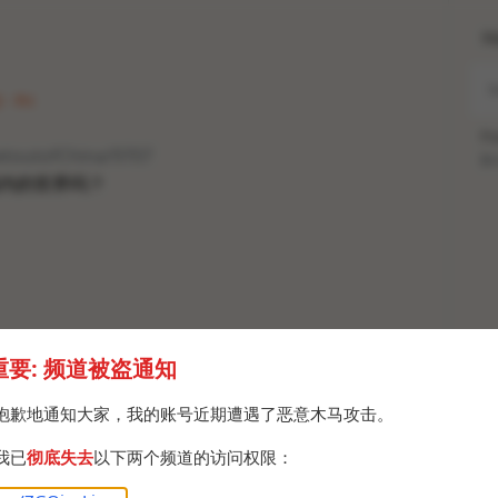
H
 · Fri
Po
etoutofChina/9707
Br
内的世界吗？
重要: 频道被盗通知
抱歉地通知大家，我的账号近期遭遇了恶意木马攻击。
我已
彻底失去
以下两个频道的访问权限：