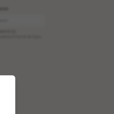
ome
wered by
oadcastChannel
&
Sepia