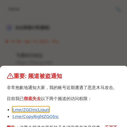
Home
冰点资源分享[频道]
01:58 · Apr 14, 2022 · Thu
飞雪ACG论坛
https://fxacg.net/
重要: 频道被盗通知
#网站 #GalGame #黄油 #游戏
非常抱歉地通知大家，我的账号近期遭遇了恶意木马攻击。
目前我已
彻底失去
以下两个频道的访问权限：
t.me/ZGQincLiqun
t.me/CopyRightZGQInc
©2024 ZGQ Inc.
All rights reserved
.