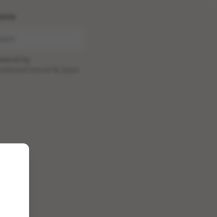
ome
wered by
oadcastChannel
&
Sepia