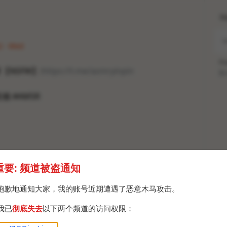
H
2 · Wed
Po
享【NSFW】:
https://t.me/asmryinpin
Br
频 #AMSR
重要: 频道被盗通知
抱歉地通知大家，我的账号近期遭遇了恶意木马攻击。
我已
彻底失去
以下两个频道的访问权限：