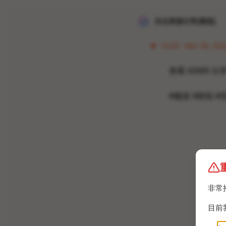
冰点资源分享[频道]
10:28 · Mar 30, 202
查看 ASMR 分
#频道 #群组 #音
非常
目前