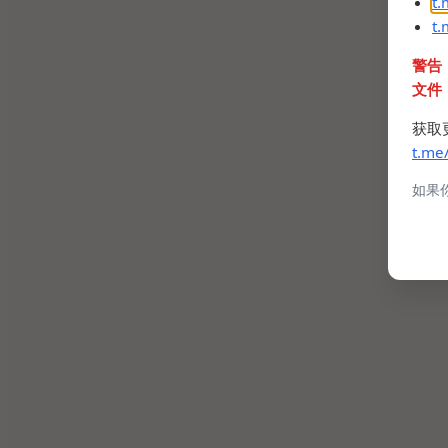
t
t
警告
文件
获取
t.me
如果