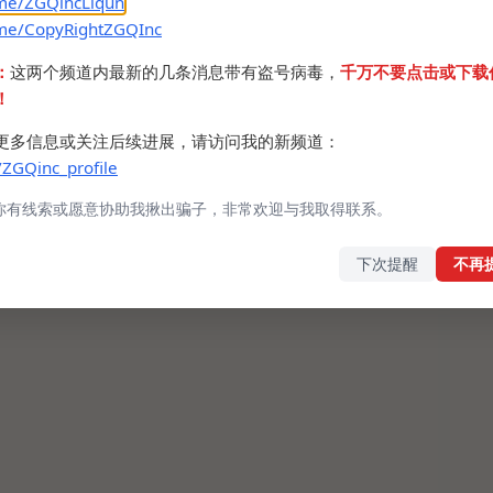
.me/ZGQincLiqun
.me/CopyRightZGQInc
：
这两个频道内最新的几条消息带有盗号病毒，
千万不要点击或下载
！
更多信息或关注后续进展，请访问我的新频道：
/ZGQinc_profile
你有线索或愿意协助我揪出骗子，非常欢迎与我取得联系。
下次提醒
不再