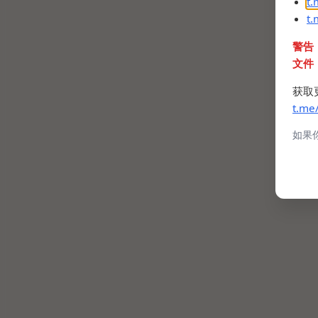
t
t
警告
文件
获取
t.me
如果