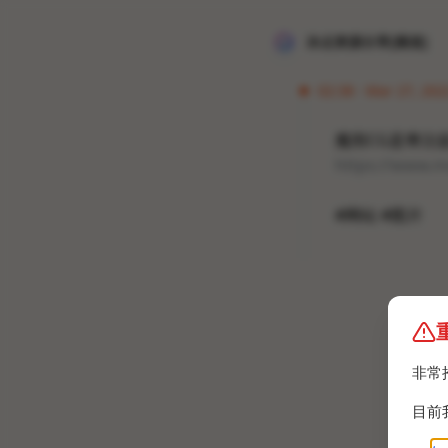
冰点资源分享[频道]
02:38 · Mar 27, 202
魔雨CG是專注
https://www.
#网站 #图片
非常
目前