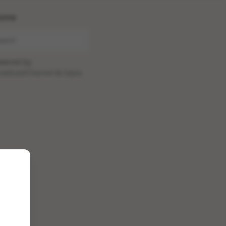
ome
wered by
oadcastChannel
&
Sepia