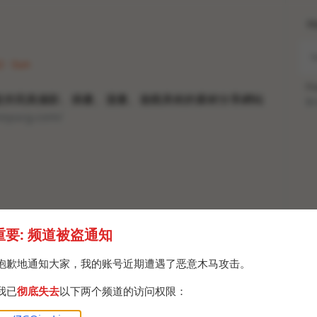
H
2 · Sun
Po
提供寫真攝影、插畫、漫畫、遊戲美術的素材分享網站
Br
moyucg.com/
重要: 频道被盗通知
抱歉地通知大家，我的账号近期遭遇了恶意木马攻击。
我已
彻底失去
以下两个频道的访问权限：