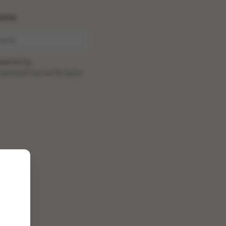
ome
wered by
oadcastChannel
&
Sepia