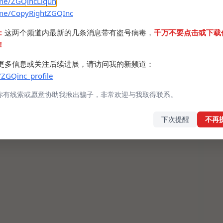
.me/ZGQincLiqun
.me/CopyRightZGQInc
：
这两个频道内最新的几条消息带有盗号病毒，
千万不要点击或下载
！
更多信息或关注后续进展，请访问我的新频道：
/ZGQinc_profile
你有线索或愿意协助我揪出骗子，非常欢迎与我取得联系。
下次提醒
不再