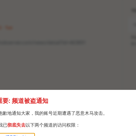
H
2 · Tue
Po
hobserver.com/news/detail?id=463891
Br
重要: 频道被盗通知
抱歉地通知大家，我的账号近期遭遇了恶意木马攻击。
我已
彻底失去
以下两个频道的访问权限：