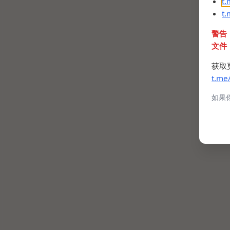
t
t
警告
文件
获取
t.me
如果