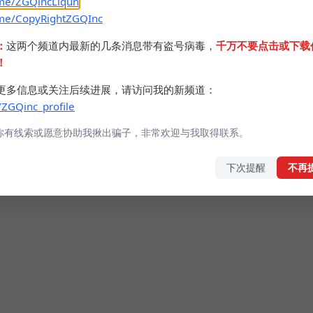
.me/ZGQincLiqun
.me/CopyRightZGQInc
：
这两个频道内最新的几条消息带有盗号病毒，
千万不要点击或下载
！
更多信息或关注后续进展，请访问我的新频道：
/ZGQinc_profile
你有线索或愿意协助我揪出骗子，非常欢迎与我取得联系。
下次提醒
不再