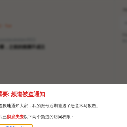
H
2 · Tue
Po
luosiwukelan/653
Br
看，之前的推测不成立
重要: 频道被盗通知
抱歉地通知大家，我的账号近期遭遇了恶意木马攻击。
我已
彻底失去
以下两个频道的访问权限：