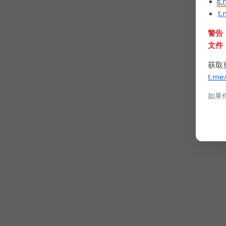
t
t
警告
文件
获取
t.me
如果