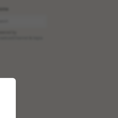
ome
wered by
oadcastChannel
&
Sepia