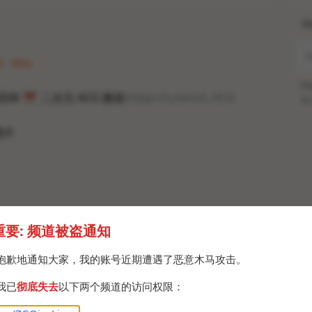
H
2 · Mon
Po
百科
⛩
二次元 ACG 频道:
https://t.me/zh_HCG
Br
图片
重要: 频道被盗通知
抱歉地通知大家，我的账号近期遭遇了恶意木马攻击。
我已
彻底失去
以下两个频道的访问权限：