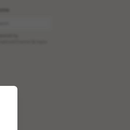
ome
wered by
oadcastChannel
&
Sepia