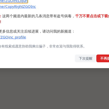
.me/ZGQincLiqun
.me/CopyRightZGQInc
：
这两个频道内最新的几条消息带有盗号病毒，
千万不要点击或下载
！
更多信息或关注后续进展，请访问我的新频道：
/ZGQinc_profile
你有线索或愿意协助我揪出骗子，非常欢迎与我取得联系。
下次提醒
不再