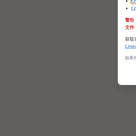
t
t
警告
文件
获取
t.me
如果