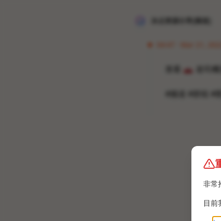
冰点资源分享[频道]
04:47 · Mar 21, 202
查看
🚗
老司機
#频道 #群组 #
非常
目前