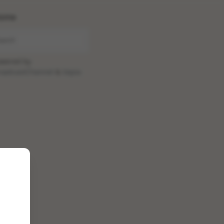
ome
wered by
oadcastChannel
&
Sepia