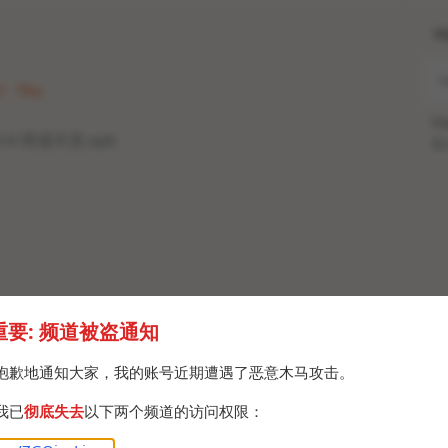
H
1 · Thu
Po
1.3.6 禁漫天堂.apk
Br
重要: 频道被盗通知
抱歉地通知大家，我的账号近期遭遇了恶意木马攻击。
我已
彻底失去
以下两个频道的访问权限：