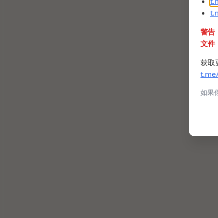
t
t
警告
文件
获取
t.me
如果