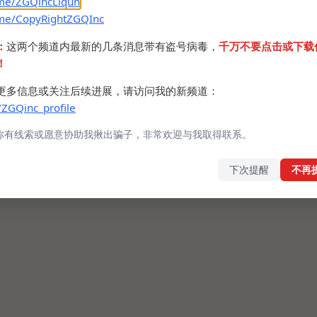
.me/ZGQincLiqun
.me/CopyRightZGQInc
：
这两个频道内最新的几条消息带有盗号病毒，
千万不要点击或下载
！
更多信息或关注后续进展，请访问我的新频道：
/ZGQinc_profile
你有线索或愿意协助我揪出骗子，非常欢迎与我取得联系。
下次提醒
不再