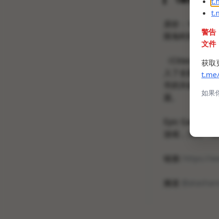
t
t
原价：￥88（
警告
限免时间：2022/03
文件
《Cities: 
获取
入了全新的游戏
t.me
市的兴奋和艰辛
如果
题。
Epic Gam
游戏，为时一周
链接:
https://w
频道
@atashar