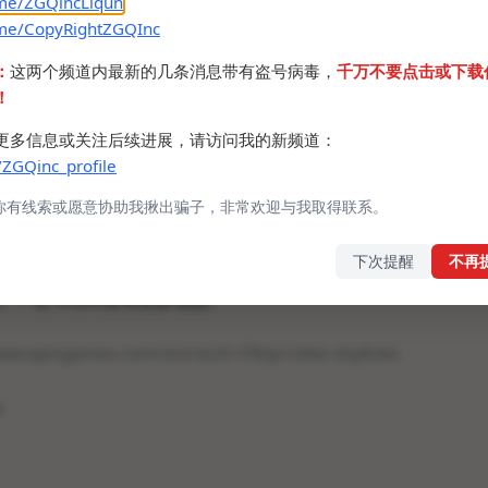
.me/ZGQincLiqun
.me/CopyRightZGQInc
大陆区）
：
这两个频道内最新的几条消息带有盗号病毒，
千万不要点击或下载
/11 ~ 2022/03/17 23:00
！
Skylines》是对经典城市模拟类游戏的现代演绎。该游戏引
更多信息或关注后续进展，请访问我的新频道：
玩法元素，让玩家切身体会到创造和维持一座真正城
/ZGQinc_profile
，同时扩展了城市建设体验中的一些经久不衰的主
你有线索或愿意协助我揪出骗子，非常欢迎与我取得联系。
下次提醒
不再
es（虚幻引擎的开发商）游戏商城每周五会放出一款限免
。一些节日时会有更多优惠。
ww.epicgames.com/store/zh-CN/p/cities-skylines
e