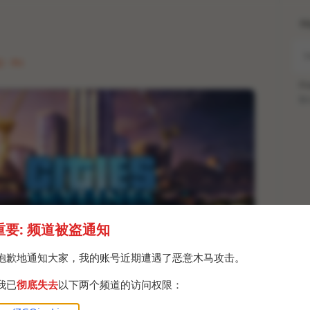
H
 · Fri
Po
Br
重要: 频道被盗通知
抱歉地通知大家，我的账号近期遭遇了恶意木马攻击。
ws
我已
彻底失去
以下两个频道的访问权限：
际线》再次限免