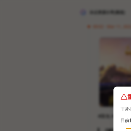
冰点资源分享[频道]
09:02 · Mar 11, 2022
非常
#限免 #Windo
目前
▎ 《城市：天