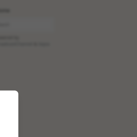
ome
wered by
oadcastChannel
&
Sepia