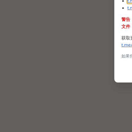
t
t
警告
文件
获取
t.me
如果