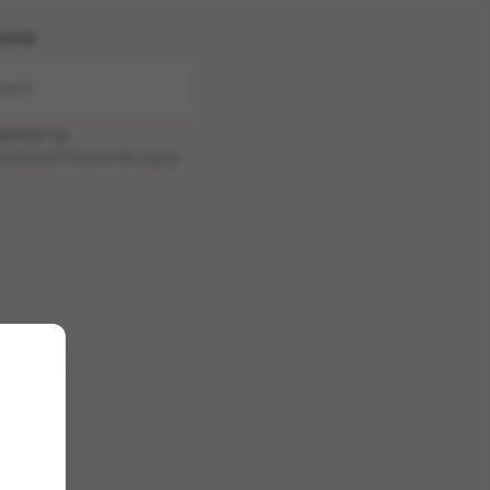
ome
wered by
oadcastChannel
&
Sepia