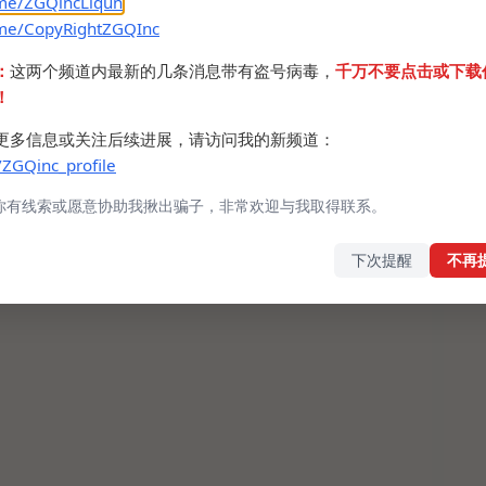
.me/ZGQincLiqun
.me/CopyRightZGQInc
：
这两个频道内最新的几条消息带有盗号病毒，
千万不要点击或下载
！
更多信息或关注后续进展，请访问我的新频道：
/ZGQinc_profile
你有线索或愿意协助我揪出骗子，非常欢迎与我取得联系。
下次提醒
不再