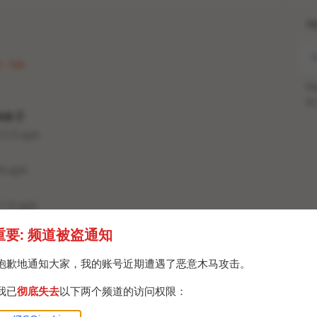
H
 · Sat
Po
Br
 #本子
.9.apk
4.apk
0.apk
重要: 频道被盗通知
.apk
抱歉地通知大家，我的账号近期遭遇了恶意木马攻击。
我已
彻底失去
以下两个频道的访问权限：