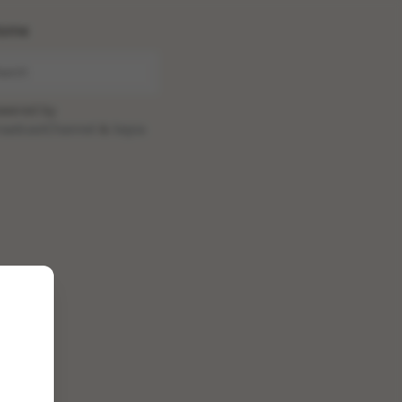
ome
wered by
oadcastChannel
&
Sepia