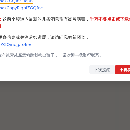
.me/ZGQincLiqun
.me/CopyRightZGQInc
开QQ我那破电脑都会变卡（机械硬盘）
：
这两个频道内最新的几条消息带有盗号病毒，
千万不要点击或下载
！
更多信息或关注后续进展，请访问我的新频道：
/ZGQinc_profile
你有线索或愿意协助我揪出骗子，非常欢迎与我取得联系。
下次提醒
不再