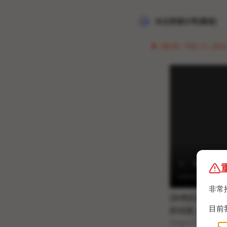
冰点资源分享[频道]
08:56 · Feb 11, 2022
非常
[补档]QQ第
目前
的试探_哔哩哔哩_bi
https://m.bili