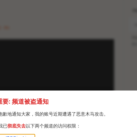
H
 · Fri
Po
Br
重要: 频道被盗通知
抱歉地通知大家，我的账号近期遭遇了恶意木马攻击。
四次扫盘：对芯片图纸、毕业论文、实验数据、软件源码
我已
彻底失去
以下两个频道的访问权限：
libili
bili.com/video/BV163411j7HB