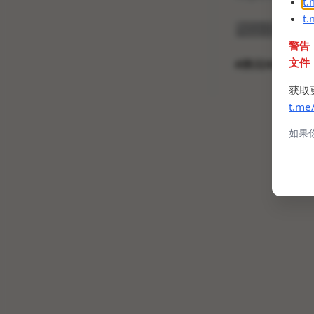
t
t
怪不得我每次打
警告
文件
#腾讯NMSL
获取
t.me
如果