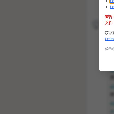
t
t
警告
文件
获取
t.me
如果