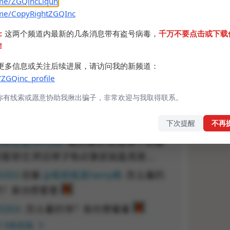
.me/ZGQincLiqun
.me/CopyRightZGQInc
：
这两个频道内最新的几条消息带有盗号病毒，
千万不要点击或下载
！
更多信息或关注后续进展，请访问我的新频道：
/ZGQinc_profile
你有线索或愿意协助我揪出骗子，非常欢迎与我取得联系。
下次提醒
不再