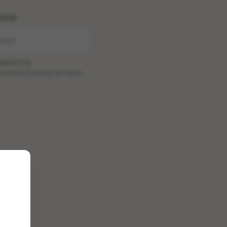
ome
wered by
oadcastChannel
&
Sepia