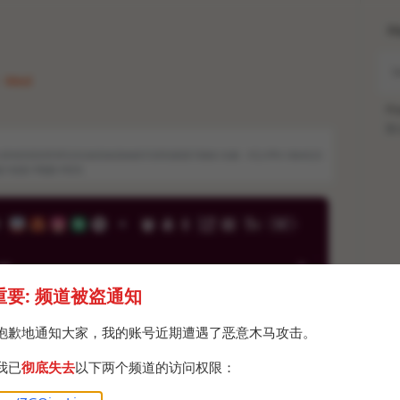
H
 · Wed
Po
Br
ih:DF405EB3FE9F525CA830AD0A807C0FE6BDE70860 车牌：FC2-PPV-1864525
磁力链接 #视频 #资讯
重要: 频道被盗通知
抱歉地通知大家，我的账号近期遭遇了恶意木马攻击。
我已
彻底失去
以下两个频道的访问权限：