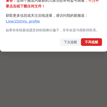
警告：
这两个频道内最新的几条消息带有盗号病毒，
千万不
要点击或下载任何文件！
获取更多信息或关注后续进展，请访问我的新频道：
t.me/ZGQinc_profile
如果你有线索或愿意协助我揪出骗子，非常欢迎与我取得联系。
下次提醒
不再提醒