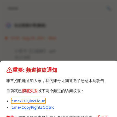
Home
冰点资源分享[频道]
13:33 · Aug 25, 2021 · Wed
小黄书【已破解】.apk
35.3 MB
重要: 频道被盗通知
非常抱歉地通知大家，我的账号近期遭遇了恶意木马攻击。
目前我已
彻底失去
以下两个频道的访问权限：
©2024 ZGQ Inc.
All rights reserved
.
t.me/ZGQincLiqun
t.me/CopyRightZGQInc