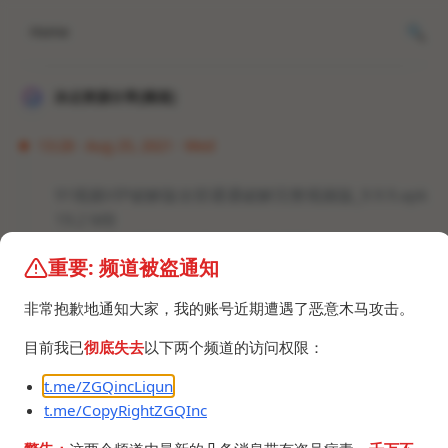
Home
冰点资源分享[频道]
13:28 · Aug 25, 2021 · Wed
91视频VIP破解版全部通通破解完整视频版_9.9.9.apk
19.2 MB
BeautyBox最新破解版支持无线观看_4.3.1 (1).apk
重要: 频道被盗通知
5.2 MB
非常抱歉地通知大家，我的账号近期遭遇了恶意木马攻击。
目前我已
彻底失去
以下两个频道的访问权限：
t.me/ZGQincLiqun
t.me/CopyRightZGQInc
©2024 ZGQ Inc.
All rights reserved
.