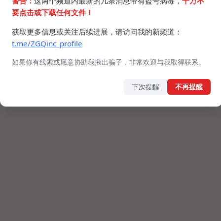
警告：
这两个频道内最新的几条消息带有盗号病毒，
千万不
要点击或下载任何文件！
获取更多信息或关注后续进展，请访问我的新频道：
t.me/ZGQinc_profile
如果你有线索或愿意协助我揪出骗子，非常欢迎与我取得联系。
下次提醒
不再提醒