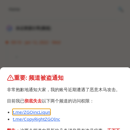
Home
冰点资源分享[频道]
09:10 · Jan 12, 2022 · Wed
-
重要: 频道被盗通知
非常抱歉地通知大家，我的账号近期遭遇了恶意木马攻击。
©2024 ZGQ Inc.
All rights reserved
.
目前我已
彻底失去
以下两个频道的访问权限：
t.me/ZGQincLiqun
t.me/CopyRightZGQInc