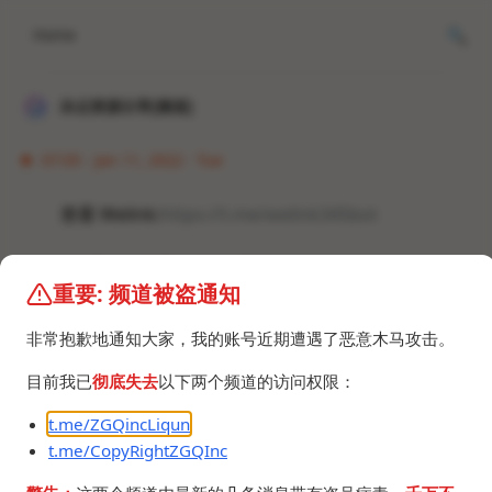
Home
冰点资源分享[频道]
07:05 · Jan 11, 2022 · Tue
查看 Welink:
https://t.me/welink345bot
#机器人 #梯子 #VPN #翻墙
重要: 频道被盗通知
非常抱歉地通知大家，我的账号近期遭遇了恶意木马攻击。
目前我已
彻底失去
以下两个频道的访问权限：
t.me/ZGQincLiqun
©2024 ZGQ Inc.
All rights reserved
.
t.me/CopyRightZGQInc