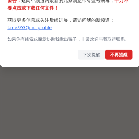
警告：
这两个频道内最新的几条消息带有盗号病毒，
千万不
要点击或下载任何文件！
获取更多信息或关注后续进展，请访问我的新频道：
t.me/ZGQinc_profile
如果你有线索或愿意协助我揪出骗子，非常欢迎与我取得联系。
下次提醒
不再提醒