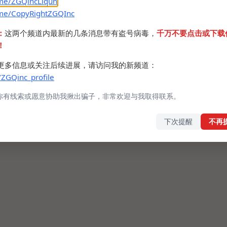
.me/ZGQincLiqun
.me/CopyRightZGQInc
：
这两个频道内最新的几条消息带有盗号病毒，
千万不要点击或下载
！
更多信息或关注后续进展，请访问我的新频道：
/ZGQinc_profile
你有线索或愿意协助我揪出骗子，非常欢迎与我取得联系。
下次提醒
不再