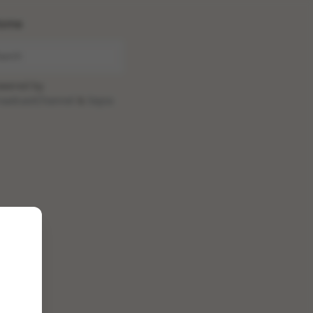
ome
wered by
oadcastChannel
&
Sepia