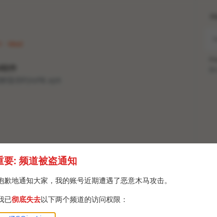
H
1 · Wed
Po
id软件
Br
𝑱𝑨𝑷𝑲.apk
重要: 频道被盗通知
抱歉地通知大家，我的账号近期遭遇了恶意木马攻击。
我已
彻底失去
以下两个频道的访问权限：