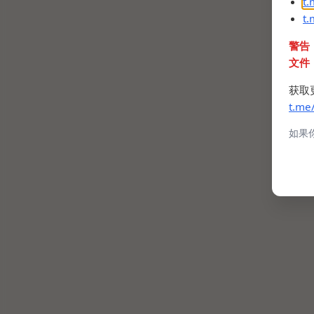
t
t
警告
文件
获取
t.me
如果