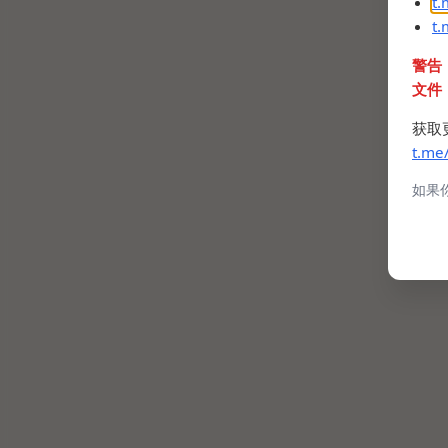
t
t
警告
文件
获取
t.me
如果