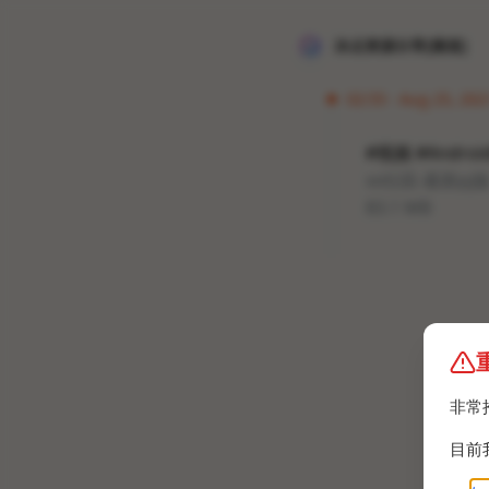
冰点资源分享[频道]
02:55 · Aug 25, 202
#视频 #Andro
xx社區-最新pj版
83.1 MB
非常
目前