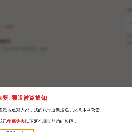
H
1 · Wed
Po
id软件
Br
【公众号 PJAPK】.apk
重要: 频道被盗通知
抱歉地通知大家，我的账号近期遭遇了恶意木马攻击。
我已
彻底失去
以下两个频道的访问权限：