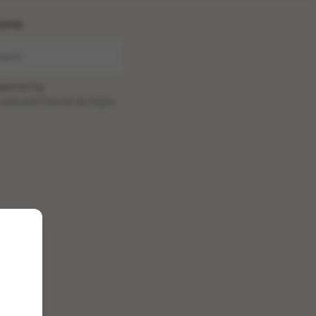
ome
wered by
oadcastChannel
&
Sepia