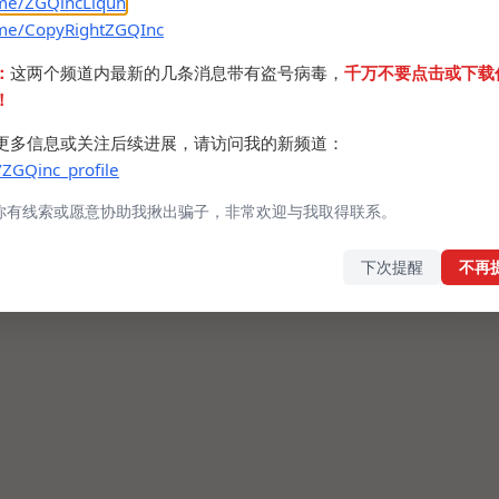
.me/ZGQincLiqun
.me/CopyRightZGQInc
：
这两个频道内最新的几条消息带有盗号病毒，
千万不要点击或下载
！
更多信息或关注后续进展，请访问我的新频道：
/ZGQinc_profile
你有线索或愿意协助我揪出骗子，非常欢迎与我取得联系。
下次提醒
不再