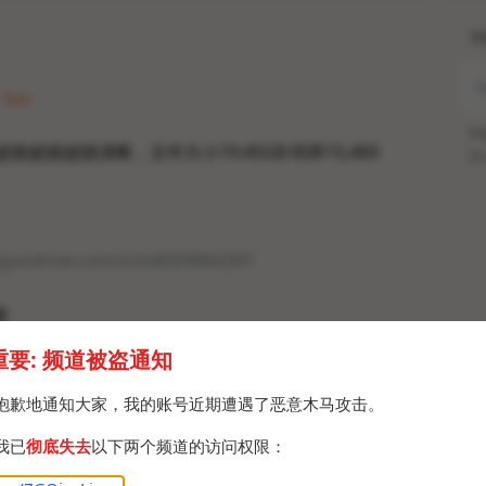
H
· Sun
Po
超级超级超级清晰，文件大小19.45GB 码率15,469
Br
liyundrive.com/s/m4SSY89sQKY
频
重要: 频道被盗通知
抱歉地通知大家，我的账号近期遭遇了恶意木马攻击。
我已
彻底失去
以下两个频道的访问权限：