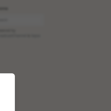
ome
wered by
oadcastChannel
&
Sepia