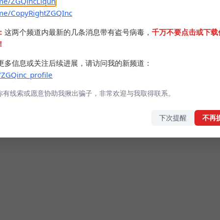
.me/ZGQincLiqun
.me/CopyRightZGQInc
：
这两个频道内最新的几条消息带有盗号病毒，
千万不要点击或下载
！
更多信息或关注后续进展，请访问我的新频道：
/ZGQinc_profile
你有线索或愿意协助我揪出骗子，非常欢迎与我取得联系。
下次提醒
不再