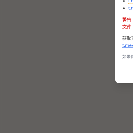
t
t
警告
文件
获取
t.me
如果