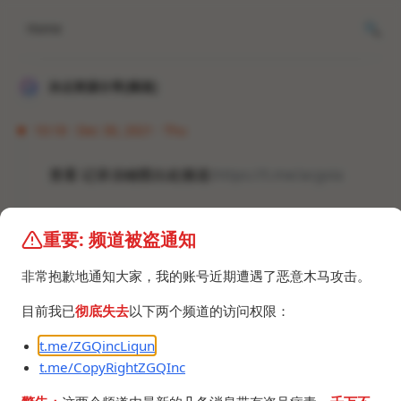
Home
冰点资源分享[频道]
10:18 · Dec 30, 2021 · Thu
查看 记录冻鳗图出处频道:
https://t.me/acgvia
#频道 #群组
重要: 频道被盗通知
非常抱歉地通知大家，我的账号近期遭遇了恶意木马攻击。
目前我已
彻底失去
以下两个频道的访问权限：
t.me/ZGQincLiqun
©2024 ZGQ Inc.
All rights reserved
.
t.me/CopyRightZGQInc