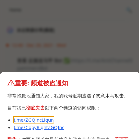
Home
冰点资源分享[频道]
12:40 · Dec 29, 2021 · Wed
查看 反频道马甲 Bot
✅
:
https://t.me/AntiChannelS
pammersBot
重要: 频道被盗通知
#机器人
非常抱歉地通知大家，我的账号近期遭遇了恶意木马攻击。
目前我已
彻底失去
以下两个频道的访问权限：
t.me/ZGQincLiqun
t.me/CopyRightZGQInc
©2024 ZGQ Inc.
All rights reserved
.